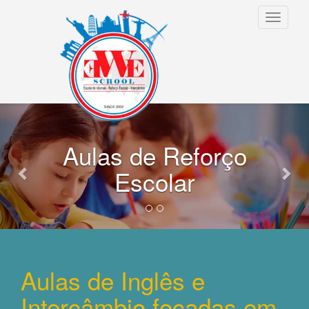
Toggle
navigati
Anterior
Pró
Aulas de Reforço
Escolar
Aulas de Inglês e
Intercâmbio focadas em